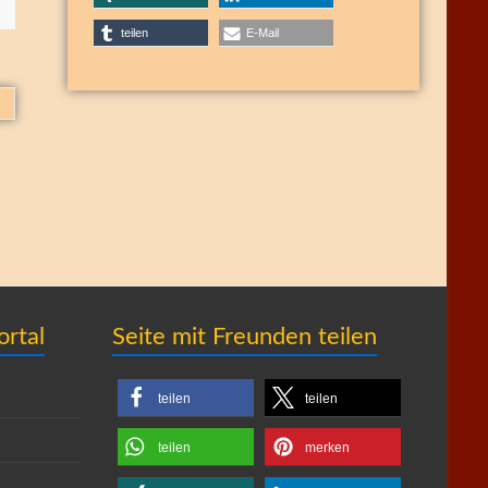
teilen
E-Mail
ortal
Seite mit Freunden teilen
teilen
teilen
teilen
merken