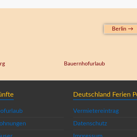
Berlin
→
rg
Bauernhofurlaub
ünfte
Deutschland Ferien P
ofurlaub
Vermietereintrag
wohnungen
Datenschutz
äuser
Impressum