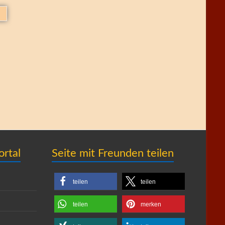
ortal
Seite mit Freunden teilen
teilen
teilen
teilen
merken