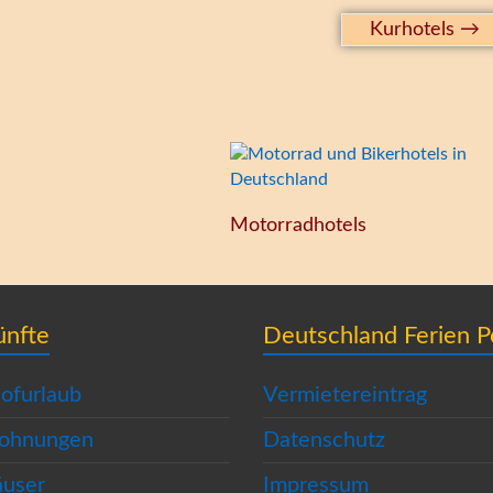
Kurhotels
→
s
Motorradhotels
ünfte
Deutschland Ferien P
ofurlaub
Vermietereintrag
wohnungen
Datenschutz
äuser
Impressum