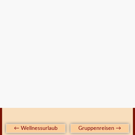
←
Wellnessurlaub
Gruppenreisen
→